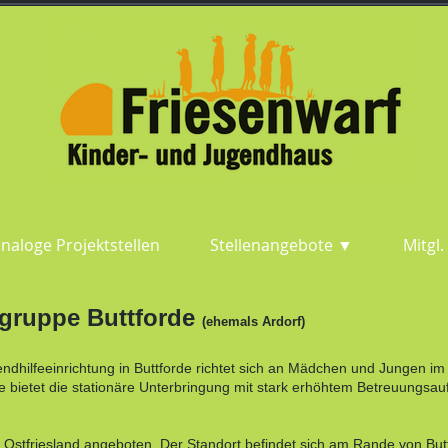
naloge Projektstellen
Stellenangebote ▼
Mitgl.
gruppe Buttforde
(ehemals Ardorf)
dhilfeeinrichtung in Buttforde richtet sich an Mädchen und Jungen im 
ie bietet die stationäre Unterbringung mit stark erhöhtem Betreuungsau
in Ostfriesland angeboten. Der Standort befindet sich am Rande von Butt